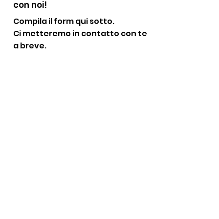
con noi!
Compila il form qui sotto.
Ci metteremo in contatto con te
a breve.
First Name
Last Name
Email
Add a message