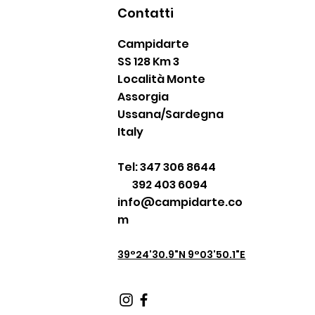
Contatti
Campidarte
SS 128 Km 3
Località Monte
Assorgia
Ussana/Sardegna
Italy
Tel: 347 306 8644
392 403 6094
info@campidarte.co
m
39°24'30.9"N 9°03'50.1"E