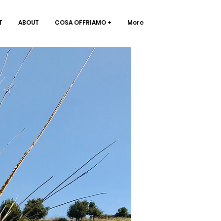
T
ABOUT
COSA OFFRIAMO +
More