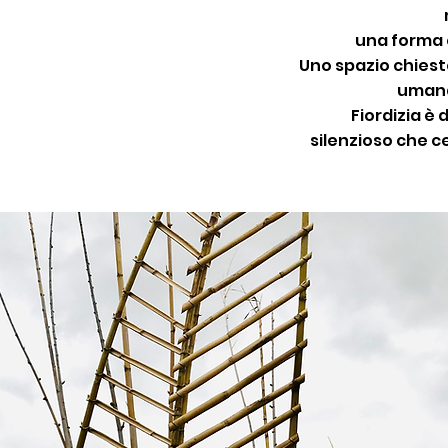
una forma 
Uno spazio chiest
umana
Fiordizia è
silenzioso che c