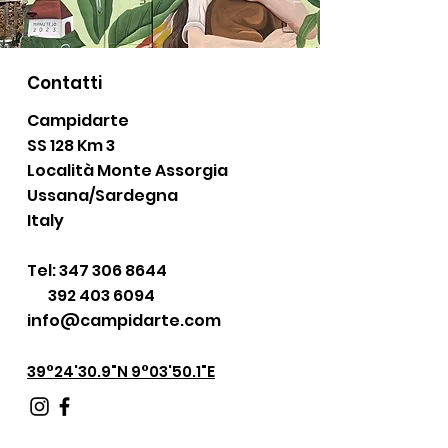
Contatti
Campidarte
SS 128 Km 3
Località Monte Assorgia
Ussana/Sardegna
Italy
Tel:
347 306 8644
392 403 6094
info@campidarte.com
39°24'30.9"N 9°03'50.1"E