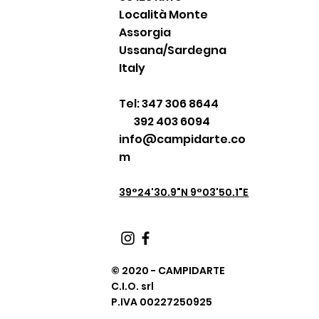
Località Monte
Assorgia
Ussana/Sardegna
Italy
Tel: 347 306 8644
392 403 6094
info@campidarte.co
m
39°24'30.9"N 9°03'50.1"E
© 2020 - CAMPIDARTE
C.I.O. srl
P.IVA 00227250925