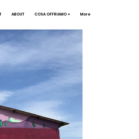
T
ABOUT
COSA OFFRIAMO +
More