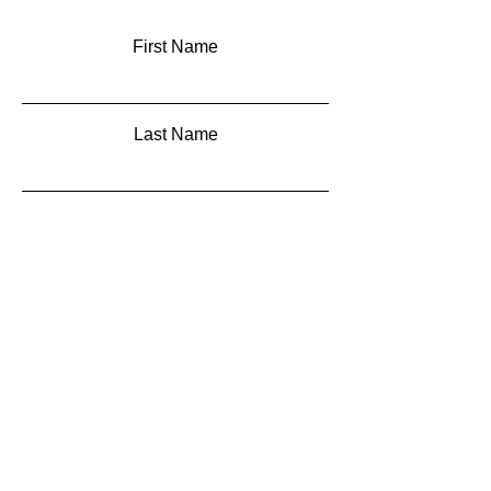
First Name
Last Name
Email
Add a message
Submit