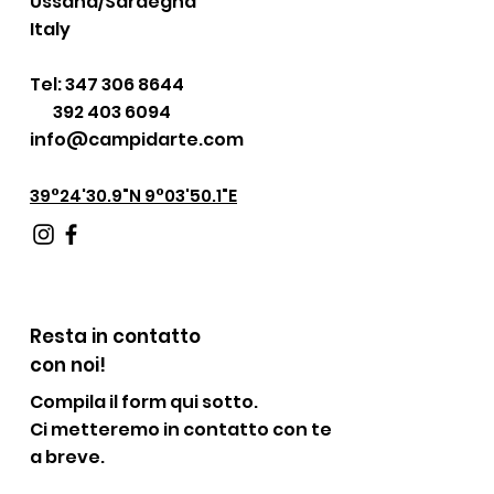
Ussana/Sardegna
Italy
Tel:
347 306 8644
392 403 6094
info@campidarte.com
39°24'30.9"N 9°03'50.1"E
Resta in contatto
con noi!
Compila il form qui sotto.
Ci metteremo in contatto con te
a breve.